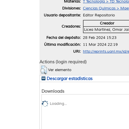
Materias:
T Tecnología > TD Tecnolo
Divisiones:
Ciencias Químicas > Maes
Usuario depositante:
Editor Repositorio
Creador
Creadores:
Licea Martínez, Omar Jai
Fecha del depósito:
28 Feb 2024 15:23
Última modificación:
11 Mar 2024 22:19
URI:
http://eprints.uanl.mx/id
Actions (login required)
Ver elemento
Descargar estadísticas
Downloads
Loading...