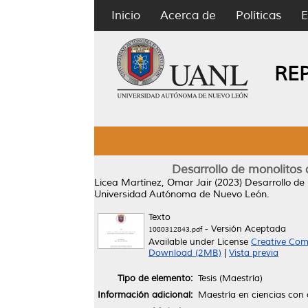
Inicio
Acerca de
Políticas
E
RE
Desarrollo de monolitos
Licea Martínez, Omar Jair
(2023)
Desarrollo de
Universidad Autónoma de Nuevo León.
Texto
- Versión Aceptada
1080312843.pdf
Available under License
Creative Com
Download (2MB)
|
Vista previa
Tipo de elemento:
Tesis (Maestría)
Información adicional:
Maestría en ciencias con 