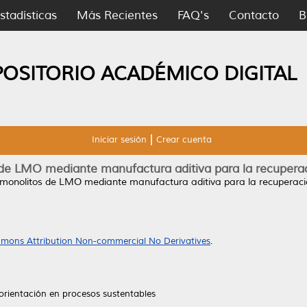
stadísticas
Más Recientes
FAQ's
Contacto
B
POSITORIO ACADÉMICO DIGITAL
Iniciar sesión
Crear cuenta
 de LMO mediante manufactura aditiva para la recuperaci
 monolitos de LMO mediante manufactura aditiva para la recuperació
mons Attribution Non-commercial No Derivatives
.
orientación en procesos sustentables