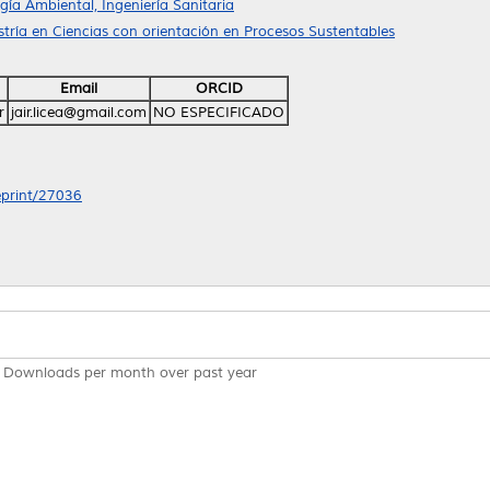
gía Ambiental, Ingeniería Sanitaria
tría en Ciencias con orientación en Procesos Sustentables
Email
ORCID
r
jair.licea@gmail.com
NO ESPECIFICADO
/eprint/27036
Downloads per month over past year