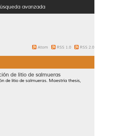
úsqueda avanzada
Atom
RSS 1.0
RSS 2.0
ón de litio de salmueras
n de litio de salmueras.
Maestría thesis,