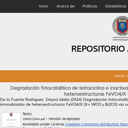
Inicio
Acerca de
Políticas
Estadísticas
REPOSITORIO
Iniciar 
Degradación fotocatalítica de tetraciclina e inacti
heteroestructuras FeVO4/X 
De la Fuente Rodríguez, Deyna Idalia
(2024)
Degradación fotocatalíti
inmovilizados de heteroestructuras FeVO4/X (X= WO3 y Bi2O3) vía s
Texto
- Versión Aceptada
1080312844.pdf
Available under License
Creative Commons Attribution Non