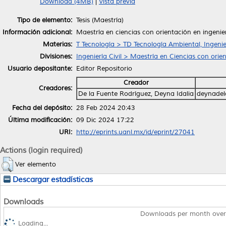
Download (4MB)
|
Vista previa
Tipo de elemento:
Tesis (Maestría)
Información adicional:
Maestría en ciencias con orientación en ingenie
Materias:
T Tecnología > TD Tecnología Ambiental, Ingenie
Divisiones:
Ingeniería Civil > Maestría en Ciencias con orie
Usuario depositante:
Editor Repositorio
Creador
Creadores:
De la Fuente Rodríguez, Deyna Idalia
deynadel
Fecha del depósito:
28 Feb 2024 20:43
Última modificación:
09 Dic 2024 17:22
URI:
http://eprints.uanl.mx/id/eprint/27041
Actions (login required)
Ver elemento
Descargar estadísticas
Downloads
Downloads per month over
Loading...