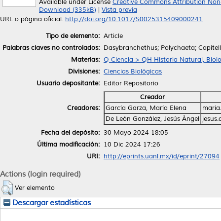
Available under License
Creative Commons Attribution Non
Download (335kB)
|
Vista previa
URL o página oficial:
http://doi.org/10.1017/S0025315409000241
Tipo de elemento:
Article
Palabras claves no controlados:
Dasybranchethus; Polychaeta; Capitell
Materias:
Q Ciencia > QH Historia Natural, Biol
Divisiones:
Ciencias Biológicas
Usuario depositante:
Editor Repositorio
Creador
Creadores:
García Garza, María Elena
maria
De León González, Jesús Ángel
jesus
Fecha del depósito:
30 Mayo 2024 18:05
Última modificación:
10 Dic 2024 17:26
URI:
http://eprints.uanl.mx/id/eprint/27094
Actions (login required)
Ver elemento
Descargar estadísticas