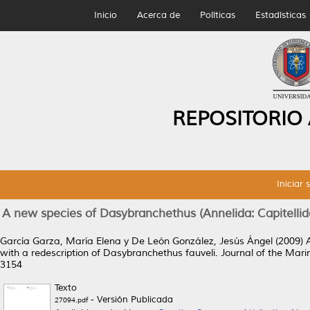
Inicio
Acerca de
Políticas
Estadísticas
REPOSITORIO
Iniciar 
A new species of Dasybranchethus (Annelida: Capitellid
García Garza, María Elena
y
De León González, Jesús Ángel
(2009)
with a redescription of Dasybranchethus fauveli.
Journal of the Marin
3154
Texto
- Versión Publicada
27094.pdf