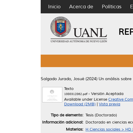
Inicio
Acerca de
Políticas
E
RE
Salgado Jurado, Josué
(2024)
Un análisis sobre
Texto
- Versión Aceptada
1080312862.pdf
Available under License
Creative Com
Download (2MB)
|
Vista previa
Tipo de elemento:
Tesis (Doctorado)
Información adicional:
Doctorado en ciencias e
Materias:
H Ciencias sociales > HD 