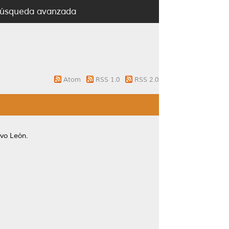
úsqueda avanzada
Atom
RSS 1.0
RSS 2.0
vo León.