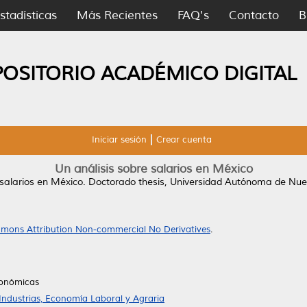
stadísticas
Más Recientes
FAQ's
Contacto
B
POSITORIO ACADÉMICO DIGITAL
Iniciar sesión
Crear cuenta
Un análisis sobre salarios en México
 salarios en México.
Doctorado thesis, Universidad Autónoma de Nue
mons Attribution Non-commercial No Derivatives
.
conómicas
Industrias, Economía Laboral y Agraria