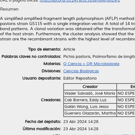
URL o página oficial:
http://doi.org/10.2478/s11658-006-0029-z
Resumen
A simplified amplified-fragment length polymorphism (AFLP) method w
pastoris strain GS115 with a single integration vector. A total of 14
band patterns. A clonal variation was obtained after the transforma
of the host strain. Furthermore, the cluster analysis showed that the 
strain are the recombinant strains with the highest level of recombin
Tipo de elemento:
Article
Palabras claves no controlados:
Pichia pastoris, Polimorfismo de longi
Materias:
Q Ciencia > QR Microbiología
Divisiones:
Ciencias Biológicas
Usuario depositante:
Editor Repositorio
Creador
Em
Viader Salvadó, José María
NO ESPE
Creadores:
Cab Barrera, Eddy Luz
NO ESPE
Galán Wong, Luis Jesús
NO ESPE
Guerrero Olazarán, Martha
NO ESPE
Fecha del depósito:
23 Abr 2024 14:28
Última modificación:
23 Abr 2024 14:28