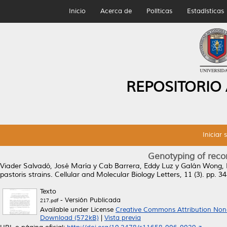
Inicio
Acerca de
Políticas
Estadísticas
REPOSITORIO
Iniciar 
Genotyping of recom
Viader Salvadó, José María
y
Cab Barrera, Eddy Luz
y
Galán Wong, 
pastoris strains.
Cellular and Molecular Biology Letters, 11 (3). pp. 
Texto
- Versión Publicada
217.pdf
Available under License
Creative Commons Attribution Non
Download (572kB)
|
Vista previa