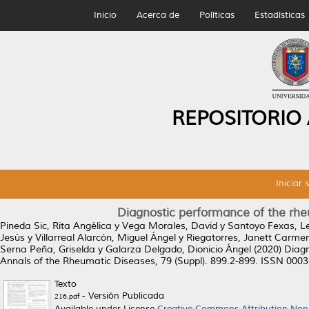
Inicio
Acerca de
Políticas
Estadísticas
REPOSITORIO
Iniciar 
Diagnostic performance of the rhe
Pineda Sic, Rita Angélica
y
Vega Morales, David
y
Santoyo Fexas, Le
Jesús
y
Villarreal Alarcón, Miguel Ángel
y
Riegatorres, Janett Carme
Serna Peña, Griselda
y
Galarza Delgado, Dionicio Ángel
(2020)
Diagn
Annals of the Rheumatic Diseases, 79 (Suppl). 899.2-899. ISSN 000
Texto
- Versión Publicada
216.pdf