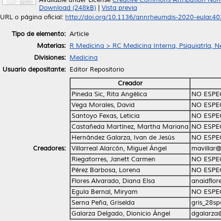
Available under License
Creative Commons Attribution Non
Download (248kB)
|
Vista previa
URL o página oficial:
http://doi.org/10.1136/annrheumdis-2020-eular.4
Tipo de elemento:
Article
Materias:
R Medicina > RC Medicina Interna, Psiquiatría, N
Divisiones:
Medicina
Usuario depositante:
Editor Repositorio
Creador
Pineda Sic, Rita Angélica
NO ESPE
Vega Morales, David
NO ESPE
Santoyo Fexas, Leticia
NO ESPE
Castañeda Martínez, Martha Mariana
NO ESPE
Hernández Galarza, Ivan de Jesús
NO ESPE
Creadores:
Villarreal Alarcón, Miguel Ángel
mavillar
Riegatorres, Janett Carmen
NO ESPE
Pérez Barbosa, Lorena
NO ESPE
Flores Alvarado, Diana Elsa
anaidflo
Eguía Bernal, Miryam
NO ESPE
Serna Peña, Griselda
gris_28s
Galarza Delgado, Dionicio Ángel
dgalarza