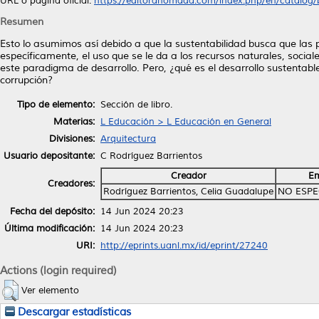
URL o página oficial:
https://editoranomada.com/index.php/en/catalog/b
Resumen
Esto lo asumimos así debido a que la sustentabilidad busca que las
específicamente, el uso que se le da a los recursos naturales, sociale
este paradigma de desarrollo. Pero, ¿qué es el desarrollo sustentab
corrupción?
Tipo de elemento:
Sección de libro.
Materias:
L Educación > L Educación en General
Divisiones:
Arquitectura
Usuario depositante:
C Rodríguez Barrientos
Creador
Em
Creadores:
Rodríguez Barrientos, Celia Guadalupe
NO ESPE
Fecha del depósito:
14 Jun 2024 20:23
Última modificación:
14 Jun 2024 20:23
URI:
http://eprints.uanl.mx/id/eprint/27240
Actions (login required)
Ver elemento
Descargar estadísticas