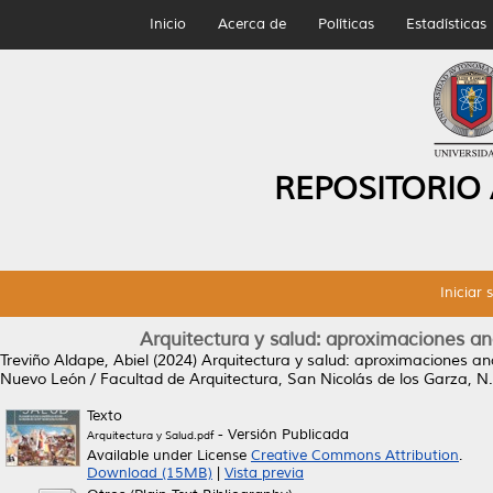
Inicio
Acerca de
Políticas
Estadísticas
REPOSITORIO
Iniciar 
Arquitectura y salud: aproximaciones ana
Treviño Aldape, Abiel
(2024)
Arquitectura y salud: aproximaciones anal
Nuevo León / Facultad de Arquitectura, San Nicolás de los Garza, N
Texto
- Versión Publicada
Arquitectura y Salud.pdf
Available under License
Creative Commons Attribution
.
Download (15MB)
|
Vista previa