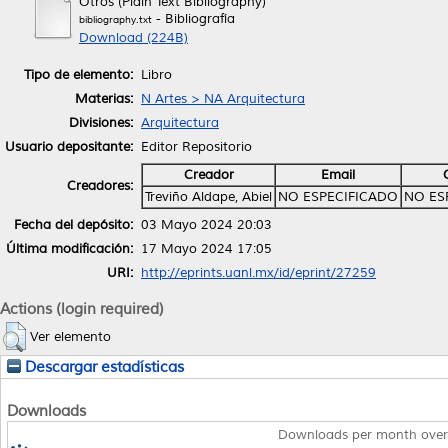
Otros (Plain Text Bibliography)
- Bibliografía
bibliography.txt
Download (224B)
Tipo de elemento:
Libro
Materias:
N Artes > NA Arquitectura
Divisiones:
Arquitectura
Usuario depositante:
Editor Repositorio
Creador
Email
Creadores:
Treviño Aldape, Abiel
NO ESPECIFICADO
NO ES
Fecha del depósito:
03 Mayo 2024 20:03
Última modificación:
17 Mayo 2024 17:05
URI:
http://eprints.uanl.mx/id/eprint/27259
Actions (login required)
Ver elemento
Descargar estadísticas
Downloads
Downloads per month over