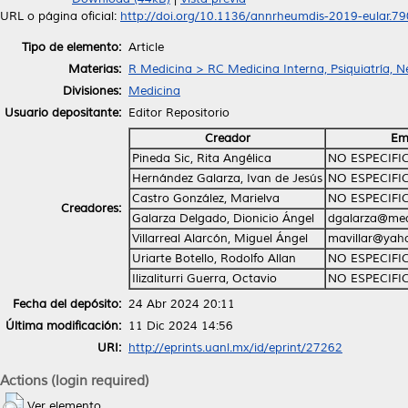
URL o página oficial:
http://doi.org/10.1136/annrheumdis-2019-eular.7
Tipo de elemento:
Article
Materias:
R Medicina > RC Medicina Interna, Psiquiatría, N
Divisiones:
Medicina
Usuario depositante:
Editor Repositorio
Creador
Em
Pineda Sic, Rita Angélica
NO ESPECIFI
Hernández Galarza, Ivan de Jesús
NO ESPECIFI
Castro González, Marielva
NO ESPECIFI
Creadores:
Galarza Delgado, Dionicio Ángel
dgalarza@med
Villarreal Alarcón, Miguel Ángel
mavillar@yah
Uriarte Botello, Rodolfo Allan
NO ESPECIFI
Ilizaliturri Guerra, Octavio
NO ESPECIFI
Fecha del depósito:
24 Abr 2024 20:11
Última modificación:
11 Dic 2024 14:56
URI:
http://eprints.uanl.mx/id/eprint/27262
Actions (login required)
Ver elemento