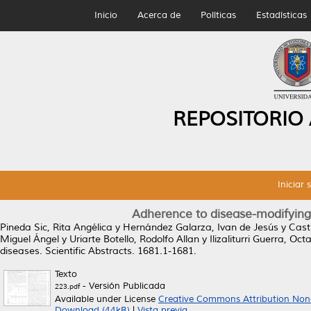
Inicio
Acerca de
Políticas
Estadísticas
REPOSITORIO
Iniciar 
Adherence to disease-modifying
Pineda Sic, Rita Angélica
y
Hernández Galarza, Ivan de Jesús
y
Cast
Miguel Ángel
y
Uriarte Botello, Rodolfo Allan
y
Ilizaliturri Guerra, Oct
diseases.
Scientific Abstracts. 1681.1-1681.
Texto
- Versión Publicada
223.pdf
Available under License
Creative Commons Attribution Non
Download (44kB)
|
Vista previa