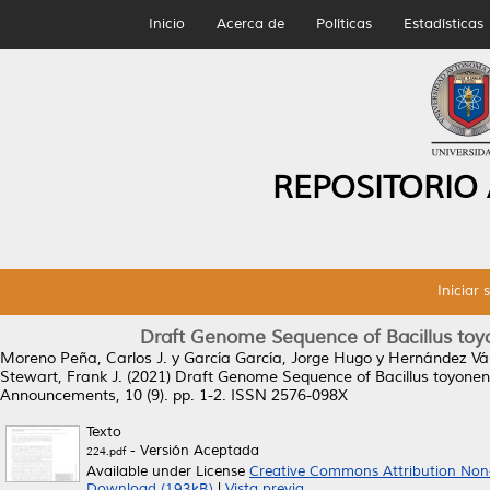
Inicio
Acerca de
Políticas
Estadísticas
REPOSITORIO
Iniciar 
Draft Genome Sequence of Bacillus toyon
Moreno Peña, Carlos J.
y
García García, Jorge Hugo
y
Hernández Vás
Stewart, Frank J.
(2021)
Draft Genome Sequence of Bacillus toyonensi
Announcements, 10 (9). pp. 1-2. ISSN 2576-098X
Texto
- Versión Aceptada
224.pdf
Available under License
Creative Commons Attribution Non
Download (193kB)
|
Vista previa