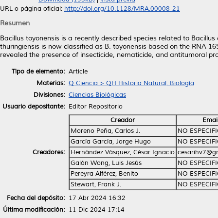
URL o página oficial:
http://doi.org/10.1128/MRA.00008-21
Resumen
Bacillus toyonensis is a recently described species related to Bacillus
thuringiensis is now classified as B. toyonensis based on the RNA 
revealed the presence of insecticide, nematicide, and antitumoral pr
Tipo de elemento:
Article
Materias:
Q Ciencia > QH Historia Natural, Biología
Divisiones:
Ciencias Biológicas
Usuario depositante:
Editor Repositorio
Creador
Emai
Moreno Peña, Carlos J.
NO ESPECIF
García García, Jorge Hugo
NO ESPECIF
Creadores:
Hernández Vásquez, César Ignacio
cesarihv7@g
Galán Wong, Luis Jesús
NO ESPECIF
Pereyra Alférez, Benito
NO ESPECIF
Stewart, Frank J.
NO ESPECIF
Fecha del depósito:
17 Abr 2024 16:32
Última modificación:
11 Dic 2024 17:14