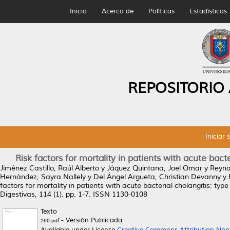
Inicio
Acerca de
Políticas
Estadísticas
REPOSITORIO
Iniciar 
Risk factors for mortality in patients with acute bacter
Jiménez Castillo, Raúl Alberto
y
Jáquez Quintana, Joel Omar
y
Reyna
Hernández, Sayra Nallely
y
Del Ángel Argueta, Christian Devanny
y
factors for mortality in patients with acute bacterial cholangitis: type 2
Digestivas, 114 (1). pp. 1-7. ISSN 1130-0108
Texto
- Versión Publicada
260.pdf