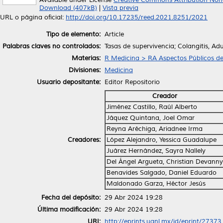
Available under License
Creative Commons Attribution Non
Download (407kB)
|
Vista previa
URL o página oficial:
http://doi.org/10.17235/reed.2021.8251/2021
Tipo de elemento:
Article
Palabras claves no controlados:
Tasas de supervivencia; Colangitis, Adu
Materias:
R Medicina > RA Aspectos Públicos de
Divisiones:
Medicina
Usuario depositante:
Editor Repositorio
Creador
Jiménez Castillo, Raúl Alberto
Jáquez Quintana, Joel Omar
Reyna Aréchiga, Ariadnee Irma
Creadores:
López Alejandro, Yessica Guadalupe
Juárez Hernández, Sayra Nallely
Del Ángel Argueta, Christian Devanny
Benavides Salgado, Daniel Eduardo
Maldonado Garza, Héctor Jesús
Fecha del depósito:
29 Abr 2024 19:28
Última modificación:
29 Abr 2024 19:28
URI:
http://eprints.uanl.mx/id/eprint/27373