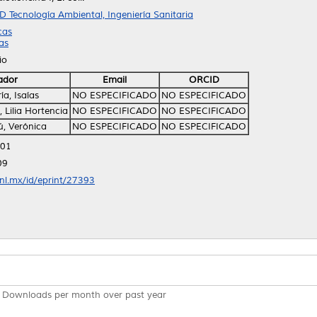
D Tecnología Ambiental, Ingeniería Sanitaria
cas
as
io
ador
Email
ORCID
ía, Isaías
NO ESPECIFICADO
NO ESPECIFICADO
Lilia Hortencia
NO ESPECIFICADO
NO ESPECIFICADO
, Verónica
NO ESPECIFICADO
NO ESPECIFICADO
:01
09
anl.mx/id/eprint/27393
Downloads per month over past year