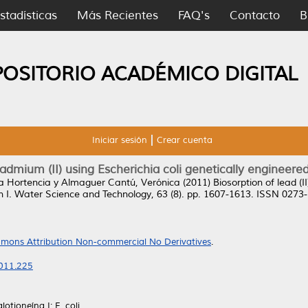
stadísticas
Más Recientes
FAQ's
Contacto
B
POSITORIO ACADÉMICO DIGITAL
Iniciar sesión
Crear cuenta
 cadmium (II) using Escherichia coli genetically engineere
a Hortencia
y
Almaguer Cantú, Verónica
(2011)
Biosorption of lead (I
 I.
Water Science and Technology, 63 (8). pp. 1607-1613. ISSN 0273
mons Attribution Non-commercial No Derivatives
.
2011.225
otioneína I; E. coli.