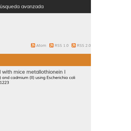
úsqueda avanzada
Atom
RSS 1.0
RSS 2.0
d with mice metallothionein I
I) and cadmium (II) using Escherichia coli
-1223