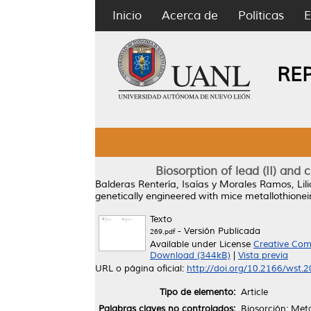
Inicio
Acerca de
Políticas
E
RE
Biosorption of lead (II) and
Balderas Rentería, Isaías
y
Morales Ramos, Lili
genetically engineered with mice metallothionein
Texto
- Versión Publicada
269.pdf
Available under License
Creative Com
Download (344kB)
|
Vista previa
URL o página oficial:
http://doi.org/10.2166/wst.
Tipo de elemento:
Article
Palabras claves no controlados:
Biosorción; Metal