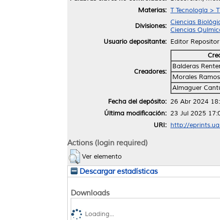
Materias:
T Tecnología > T
Ciencias Biológi
Divisiones:
Ciencias Químic
Usuario depositante:
Editor Repositor
Cre
Balderas Renter
Creadores:
Morales Ramos, 
Almaguer Cantú
Fecha del depósito:
26 Abr 2024 18
Última modificación:
23 Jul 2025 17:
URI:
http://eprints.u
Actions (login required)
Ver elemento
Descargar estadísticas
Downloads
Loading...