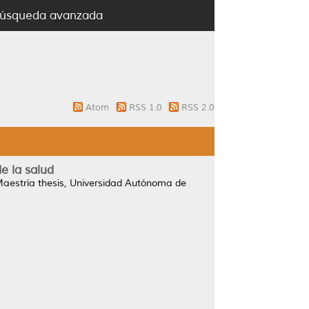
úsqueda avanzada
Atom
RSS 1.0
RSS 2.0
e la salud
aestría thesis, Universidad Autónoma de