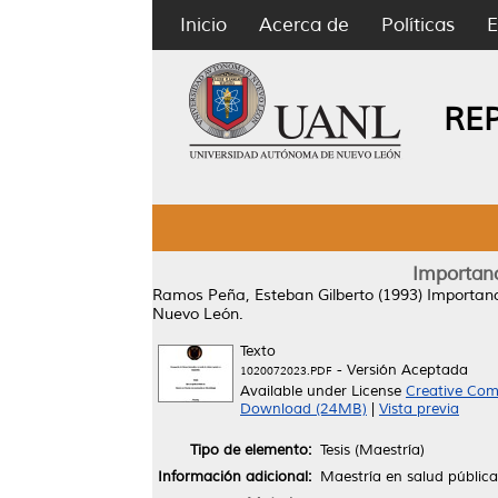
Inicio
Acerca de
Políticas
E
RE
Importanc
Ramos Peña, Esteban Gilberto
(1993)
Importanci
Nuevo León.
Texto
- Versión Aceptada
1020072023.PDF
Available under License
Creative Com
Download (24MB)
|
Vista previa
Tipo de elemento:
Tesis (Maestría)
Información adicional:
Maestría en salud pública