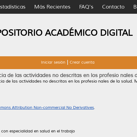
stadísticas
Más Recientes
FAQ's
Contacto
B
POSITORIO ACADÉMICO DIGITAL
Iniciar sesión
Crear cuenta
ia de las actividades no descritas en los profesio nales d
a de las actividades no descritas en los profesio nales de la salud.
M
mons Attribution Non-commercial No Derivatives
.
 con especialidad en salud en el trabajo