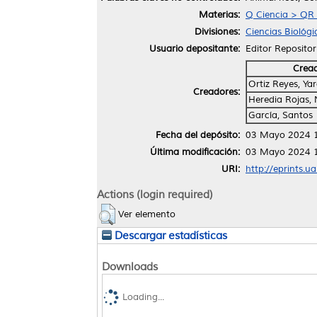
Materias:
Q Ciencia > QR 
Divisiones:
Ciencias Biológi
Usuario depositante:
Editor Repositor
Crea
Ortiz Reyes, Ya
Creadores:
Heredia Rojas,
García, Santos
Fecha del depósito:
03 Mayo 2024 
Última modificación:
03 Mayo 2024 
URI:
http://eprints.u
Actions (login required)
Ver elemento
Descargar estadísticas
Downloads
Loading...