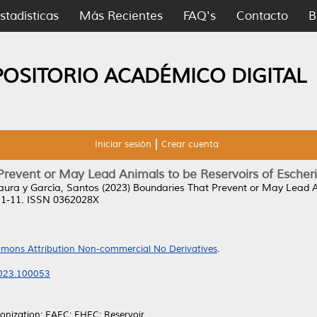
stadísticas
Más Recientes
FAQ's
Contacto
B
POSITORIO ACADÉMICO DIGITAL
Iniciar sesión
Crear cuenta
Prevent or May Lead Animals to be Reservoirs of Escheri
aura
y
García, Santos
(2023)
Boundaries That Prevent or May Lead Ani
p. 1-11. ISSN 0362028X
mons Attribution Non-commercial No Derivatives
.
.2023.100053
onization; EAEC; EHEC; Reservoir.