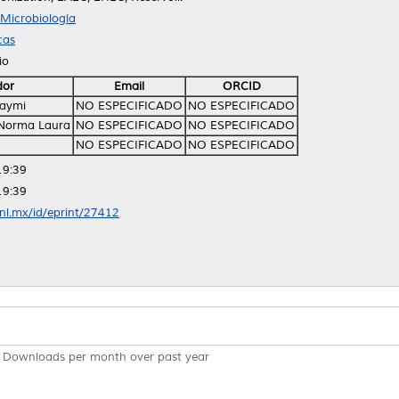
Microbiología
cas
io
dor
Email
ORCID
raymi
NO ESPECIFICADO
NO ESPECIFICADO
 Norma Laura
NO ESPECIFICADO
NO ESPECIFICADO
NO ESPECIFICADO
NO ESPECIFICADO
19:39
19:39
anl.mx/id/eprint/27412
Downloads per month over past year