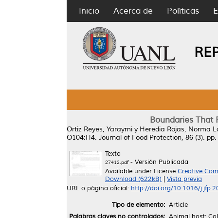
Inicio
Acerca de
Políticas
E
RE
Boundaries That 
Ortiz Reyes, Yaraymi
y
Heredia Rojas, Norma L
O104:H4.
Journal of Food Protection, 86 (3). p
Texto
- Versión Publicada
27412.pdf
Available under License
Creative Com
Download (622kB)
|
Vista previa
URL o página oficial:
http://doi.org/10.1016/j.jfp
Tipo de elemento:
Article
Palabras claves no controlados:
Animal host; Col