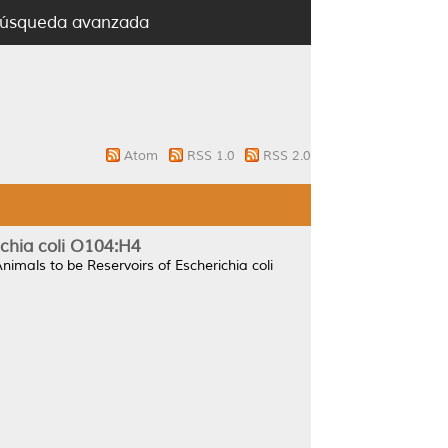
úsqueda avanzada
Atom
RSS 1.0
RSS 2.0
chia coli O104:H4
mals to be Reservoirs of Escherichia coli