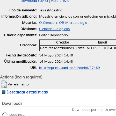
Download (1MB)
|
Vista previa
Tipo de elemento:
Tesis (Maestría)
Información adicional:
Maestría en ciencias con orientación en microb
Materias:
Q Ciencia > QR Microbiología
Divisiones:
Ciencias Biológicas
Usuario depositante:
Editor Repositorio
Creador
Email
Creadores:
Ramírez Matadamas, Kristel
NO ESPECIFICAD
Fecha del depósito:
14 Mayo 2024 14:48
Última modificación:
14 Mayo 2024 14:48
URI:
http://eprints.uanl.mx/id/eprint/27469
Actions (login required)
Ver elemento
Descargar estadísticas
Downloads
Downloads per month over
Loading...