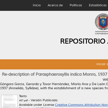
Inicio
Acerca de
Políticas
Estadísticas
REPOSITORIO
Iniciar 
Re-description of Parasphaerosyllis indica Monro, 1937 
we
Góngora Garza, Gerardo
y
Tovar Hernández, María Ana
y
De León G
1937 (Annelida, Syllidae), with the establishment of a new species 
Texto
- Versión Publicada
487.pdf
Available under License
Creative Commons Attribution Non