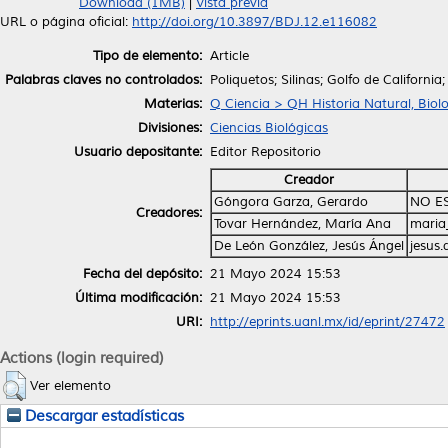
Download (1MB)
|
Vista previa
URL o página oficial:
http://doi.org/10.3897/BDJ.12.e116082
Tipo de elemento:
Article
Palabras claves no controlados:
Poliquetos; Silinas; Golfo de California;
Materias:
Q Ciencia > QH Historia Natural, Biol
Divisiones:
Ciencias Biológicas
Usuario depositante:
Editor Repositorio
Creador
Góngora Garza, Gerardo
NO E
Creadores:
Tovar Hernández, María Ana
maria
De León González, Jesús Ángel
jesus
Fecha del depósito:
21 Mayo 2024 15:53
Última modificación:
21 Mayo 2024 15:53
URI:
http://eprints.uanl.mx/id/eprint/27472
Actions (login required)
Ver elemento
Descargar estadísticas