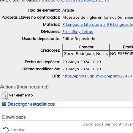
URL o página oficial:
http://doi.org/10.19183/how.29.2.718
Tipo de elemento:
Article
Palabras claves no controlados:
Maestros de inglés en formación; Enseñ
Materias:
P Lengua y Literatura > PE Lenguas I
Divisiones:
Filosofía y Letras
Usuario depositante:
Editor Repositorio
Creador
Email
Creadores:
Garza Rodríguez, Nallely
NO ESPECI
Fecha del depósito:
20 Mayo 2024 18:23
Última modificación:
20 Mayo 2024 18:23
URI:
http://eprints.uanl.mx/id/eprint/27474
Actions (login required)
Ver elemento
Descargar estadísticas
Downloads
Downloads per month over
Loading...