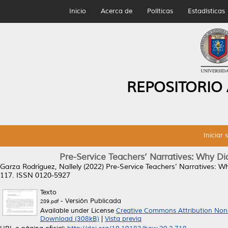
Inicio
Acerca de
Políticas
Estadísticas
REPOSITORIO
Iniciar 
Pre-Service Teachers’ Narratives: Why D
Garza Rodríguez, Nallely
(2022)
Pre-Service Teachers’ Narratives: W
117. ISSN 0120-5927
Texto
- Versión Publicada
289.pdf
Available under License
Creative Commons Attribution Non
Download (308kB)
|
Vista previa