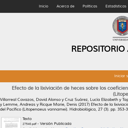
Inicio
Acerca de
Políticas
Estadísticas
REPOSITORIO
Iniciar 
Efecto de la lixiviación de heces sobre los coefici
(Litop
Villarreal Cavazos, David Alonso
y
Cruz Suárez, Lucía Elizabeth
y
Ta
y
Lemme, Andreas
y
Ricque Marie, Denis
(2017)
Efecto de la lixivia
del Pacífico (Litopenaeus vannamei).
Hidrobiológica, 27 (3). pp. 353
Texto
- Versión Publicada
27540.pdf