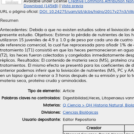
Available under License
Creative Commons Attribution Non
Download (145kB)
|
Vista previa
URL o página oficial:
DOI: 10.24275/uam/izt/dcbs/hidro/2017v27n3/Villar
Resumen
Antecedentes: Debido a que no existen estudios sobre el lixiviación
presente estudio. Objetivos: Estimar la pérdida de nutrientes de la
utilizaron 15 juveniles de 4.9 ± 1.0 g de peso por cada uno de cuatr
de referencia comercial, la cual fue reprocesada para añadir 1% de 
tratamiento 1(T1) consistió en que las heces permanecieron en agua
(T2), las heces fueron colectadas y congeladas inmediatamente desp
réplicas. Resultados: El contenido de materia seca (MS), proteína cr
tratamientos. El mismo efecto se presentó para los coeficientes de 
anterior podemos inferir que la lixiviación de nutrientes (MS, PC y 
en un lapso igual o menor a 3 horas después de su emisión y por lo ta
materia seca, proteína cruda y aminoácidos.
Tipo de elemento:
Article
Palabras claves no controlados:
Digestibilidad,Heces, Litopenaeus vann
Materias:
Q Ciencia > QH Historia Natural, Biol
Divisiones:
Ciencias Biológicas
Usuario depositante:
Editor Repositorio
Creador