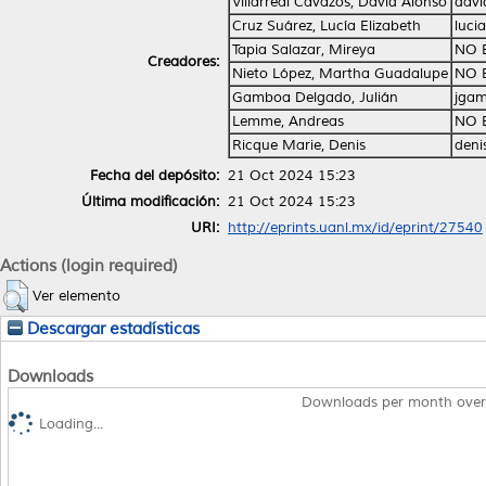
Villarreal Cavazos, David Alonso
davi
Cruz Suárez, Lucía Elizabeth
luci
Tapia Salazar, Mireya
NO 
Creadores:
Nieto López, Martha Guadalupe
NO 
Gamboa Delgado, Julián
jga
Lemme, Andreas
NO 
Ricque Marie, Denis
deni
Fecha del depósito:
21 Oct 2024 15:23
Última modificación:
21 Oct 2024 15:23
URI:
http://eprints.uanl.mx/id/eprint/27540
Actions (login required)
Ver elemento
Descargar estadísticas
Downloads
Downloads per month over
Loading...