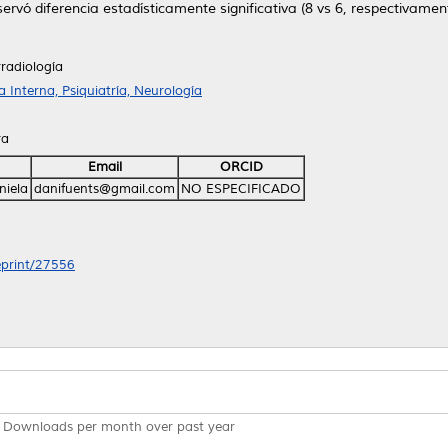
ervó diferencia estadísticamente significativa (8 vs 6, respectivamen
radiología
Interna, Psiquiatría, Neurología
ra
Email
ORCID
niela
danifuents@gmail.com
NO ESPECIFICADO
/eprint/27556
Downloads per month over past year