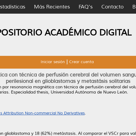
stadísticas
Más Recientes
FAQ's
Contacto
B
POSITORIO ACADÉMICO DIGITAL
Iniciar sesión
Crear cuenta
ca con técnica de perfusión cerebral del volumen sangu
perilesional en glioblastomas y metastásis solitarias
n por resonancia magnética con técnica de perfusión cerebral del vo
arias.
Especialidad thesis, Universidad Autónoma de Nuevo León.
 Attribution Non-commercial No Derivatives
.
ron glioblastoma y 18 (62%) metástasis. Al comparar el VSCr para va