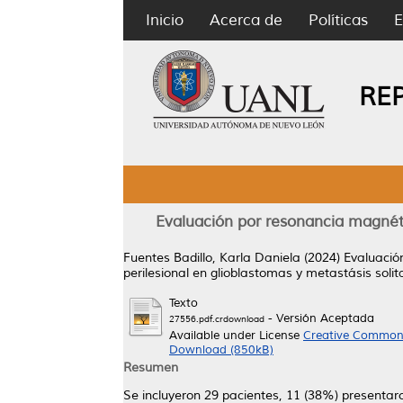
Inicio
Acerca de
Políticas
E
RE
Evaluación por resonancia magnéti
Fuentes Badillo, Karla Daniela
(2024)
Evaluació
perilesional en glioblastomas y metastásis solit
Texto
- Versión Aceptada
27556.pdf.crdownload
Available under License
Creative Commons
Download (850kB)
Resumen
Se incluyeron 29 pacientes, 11 (38%) presenta