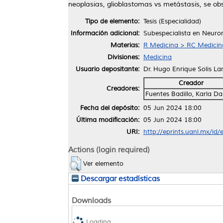
neoplasias, glioblastomas vs metástasis, se obs
Tipo de elemento:
Tesis (Especialidad)
Información adicional:
Subespecialista en Neuror
Materias:
R Medicina > RC Medicina 
Divisiones:
Medicina
Usuario depositante:
Dr. Hugo Enrique Solis La
Creador
Creadores:
Fuentes Badillo, Karla Da
Fecha del depósito:
05 Jun 2024 18:00
Última modificación:
05 Jun 2024 18:00
URI:
http://eprints.uanl.mx/id
Actions (login required)
Ver elemento
Descargar estadísticas
Downloads
Loading...