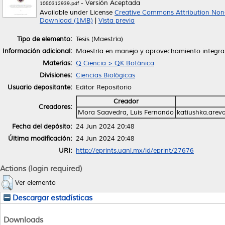
- Versión Aceptada
1080312939.pdf
Available under License
Creative Commons Attribution Non
Download (1MB)
|
Vista previa
Tipo de elemento:
Tesis (Maestría)
Información adicional:
Maestría en manejo y aprovechamiento integral 
Materias:
Q Ciencia > QK Botánica
Divisiones:
Ciencias Biológicas
Usuario depositante:
Editor Repositorio
Creador
Creadores:
Mora Saavedra, Luis Fernando
katiushka.arev
Fecha del depósito:
24 Jun 2024 20:48
Última modificación:
24 Jun 2024 20:48
URI:
http://eprints.uanl.mx/id/eprint/27676
Actions (login required)
Ver elemento
Descargar estadísticas
Downloads