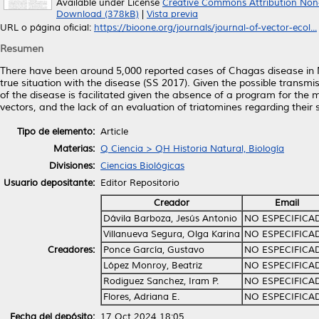
Available under License
Creative Commons Attribution Non
Download (378kB)
|
Vista previa
URL o página oficial:
https://bioone.org/journals/journal-of-vector-ecol...
Resumen
There have been around 5,000 reported cases of Chagas disease in M
true situation with the disease (SS 2017). Given the possible transmi
of the disease is facilitated given the absence of a program for the m
vectors, and the lack of an evaluation of triatomines regarding their s
Tipo de elemento:
Article
Materias:
Q Ciencia > QH Historia Natural, Biología
Divisiones:
Ciencias Biológicas
Usuario depositante:
Editor Repositorio
Creador
Email
Dávila Barboza, Jesús Antonio
NO ESPECIFICA
Villanueva Segura, Olga Karina
NO ESPECIFICA
Creadores:
Ponce García, Gustavo
NO ESPECIFICA
López Monroy, Beatriz
NO ESPECIFICA
Rodiguez Sanchez, Iram P.
NO ESPECIFICA
Flores, Adriana E.
NO ESPECIFICA
Fecha del depósito:
17 Oct 2024 18:05