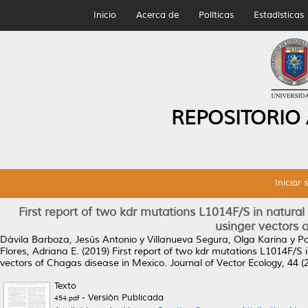
Inicio
Acerca de
Políticas
Estadísticas
REPOSITORIO
Iniciar 
First report of two kdr mutations L1014F/S in natural 
usinger vectors 
Dávila Barboza, Jesús Antonio
y
Villanueva Segura, Olga Karina
y
Po
Flores, Adriana E.
(2019)
First report of two kdr mutations L1014F/S i
vectors of Chagas disease in Mexico.
Journal of Vector Ecology, 44 (
Texto
- Versión Publicada
454.pdf