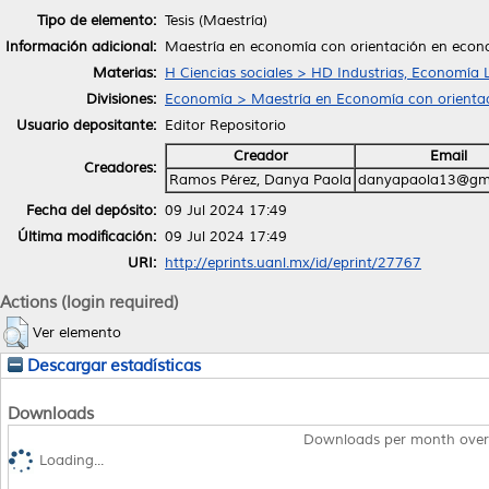
Tipo de elemento:
Tesis (Maestría)
Información adicional:
Maestría en economía con orientación en econo
Materias:
H Ciencias sociales > HD Industrias, Economía 
Divisiones:
Economía > Maestría en Economía con orientac
Usuario depositante:
Editor Repositorio
Creador
Email
Creadores:
Ramos Pérez, Danya Paola
danyapaola13@gm
Fecha del depósito:
09 Jul 2024 17:49
Última modificación:
09 Jul 2024 17:49
URI:
http://eprints.uanl.mx/id/eprint/27767
Actions (login required)
Ver elemento
Descargar estadísticas
Downloads
Downloads per month over
Loading...