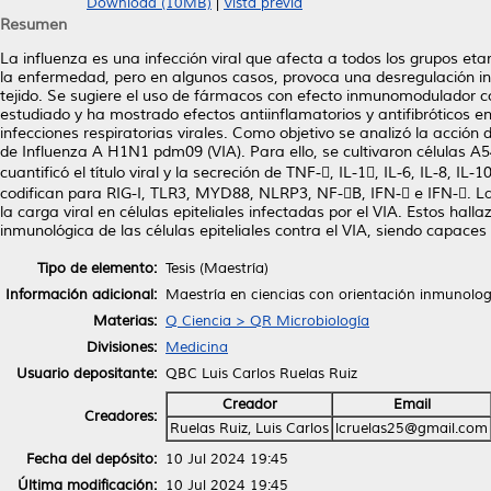
Download (10MB)
|
Vista previa
Resumen
La influenza es una infección viral que afecta a todos los grupos et
la enfermedad, pero en algunos casos, provoca una desregulación inm
tejido. Se sugiere el uso de fármacos con efecto inmunomodulador co
estudiado y ha mostrado efectos antiinflamatorios y antifibróticos 
infecciones respiratorias virales. Como objetivo se analizó la acción 
de Influenza A H1N1 pdm09 (VIA). Para ello, se cultivaron células A
cuantificó el título viral y la secreción de TNF-, IL-1, IL-6, IL-8, 
codifican para RIG-I, TLR3, MYD88, NLRP3, NF-B, IFN- e IFN-. La 
la carga viral en células epiteliales infectadas por el VIA. Estos ha
inmunológica de las células epiteliales contra el VIA, siendo capaces 
Tipo de elemento:
Tesis (Maestría)
Información adicional:
Maestría en ciencias con orientación inmunolo
Materias:
Q Ciencia > QR Microbiología
Divisiones:
Medicina
Usuario depositante:
QBC Luis Carlos Ruelas Ruiz
Creador
Email
Creadores:
Ruelas Ruiz, Luis Carlos
lcruelas25@gmail.com
Fecha del depósito:
10 Jul 2024 19:45
Última modificación:
10 Jul 2024 19:45