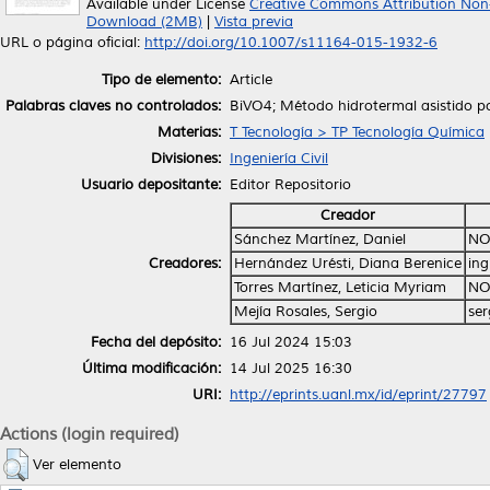
Available under License
Creative Commons Attribution Non
Download (2MB)
|
Vista previa
URL o página oficial:
http://doi.org/10.1007/s11164-015-1932-6
Tipo de elemento:
Article
Palabras claves no controlados:
BiVO4; Método hidrotermal asistido por
Materias:
T Tecnología > TP Tecnología Química
Divisiones:
Ingeniería Civil
Usuario depositante:
Editor Repositorio
Creador
Sánchez Martínez, Daniel
NO
Creadores:
Hernández Urésti, Diana Berenice
in
Torres Martínez, Leticia Myriam
NO
Mejía Rosales, Sergio
ser
Fecha del depósito:
16 Jul 2024 15:03
Última modificación:
14 Jul 2025 16:30
URI:
http://eprints.uanl.mx/id/eprint/27797
Actions (login required)
Ver elemento