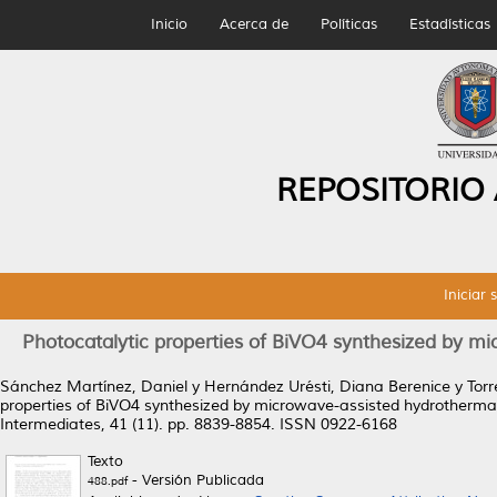
Inicio
Acerca de
Políticas
Estadísticas
REPOSITORIO
Iniciar 
Photocatalytic properties of BiVO4 synthesized by m
Sánchez Martínez, Daniel
y
Hernández Urésti, Diana Berenice
y
Torr
properties of BiVO4 synthesized by microwave-assisted hydrothermal 
Intermediates, 41 (11). pp. 8839-8854. ISSN 0922-6168
Texto
- Versión Publicada
488.pdf