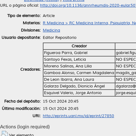
URL o página oficial:
http://doi.org/10.1136/annrheumdis-2020-eular.5
Tipo de elemento:
Article
Materias:
R Medicina > RC Medicina Interna, Psiquiatría, N
Divisiones:
Medicina
Usuario depositante:
Editor Repositorio
Creador
Figueroa Parra, Gabriel
gabriel.fi
Santoyo Fexas, Leticia
NO ESPEC
Moreno Salinas, Ana Lilia
NO ESPEC
Creadores:
Gamboa Alonso, Carmen Magdalena
magdis_g
De Leon Ibarra, Ana Laura
NO ESPEC
Galarza Delgado, Dionicio Ángel
dgalarza@
Esquivel Valerio, Jorge Antonio
jorge.esqu
Fecha del depósito:
15 Oct 2024 20:45
Última modificación:
15 Oct 2024 20:45
URI:
http://eprints.uanl.mx/id/eprint/27850
Actions (login required)
Ver elemento