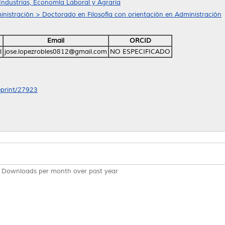
Industrias, Economía Laboral y Agraria
nistración > Doctorado en Filosofía con orientación en Administración
Email
ORCID
l
jose.lopezrobles0812@gmail.com
NO ESPECIFICADO
/eprint/27923
Downloads per month over past year