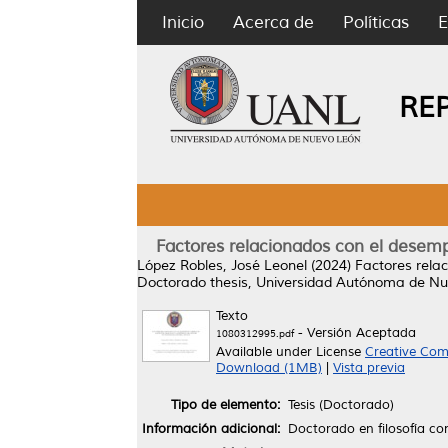
Inicio
Acerca de
Políticas
E
RE
Factores relacionados con el desemp
López Robles, José Leonel
(2024)
Factores rela
Doctorado thesis, Universidad Autónoma de Nu
Texto
- Versión Aceptada
1080312995.pdf
Available under License
Creative Com
Download (1MB)
|
Vista previa
Tipo de elemento:
Tesis (Doctorado)
Información adicional:
Doctorado en filosofía co