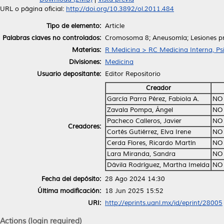
URL o página oficial:
http://doi.org/10.3892/ol.2011.484
Tipo de elemento:
Article
Palabras claves no controlados:
Cromosoma 8; Aneusomía; Lesiones prol
Materias:
R Medicina > RC Medicina Interna, Psi
Divisiones:
Medicina
Usuario depositante:
Editor Repositorio
Creador
García Parra Pérez, Fabiola A.
NO
Zavala Pompa, Ángel
NO
Pacheco Calleros, Javier
NO
Creadores:
Cortés Gutiérrez, Elva Irene
NO
Cerda Flores, Ricardo Martín
NO
Lara Miranda, Sandra
NO
Dávila Rodríguez, Martha Imelda
NO
Fecha del depósito:
28 Ago 2024 14:30
Última modificación:
18 Jun 2025 15:52
URI:
http://eprints.uanl.mx/id/eprint/28005
Actions (login required)