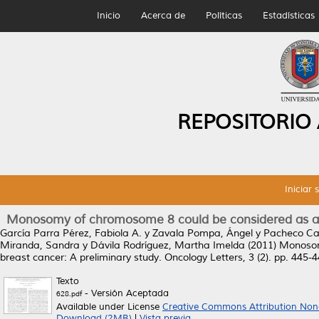
Inicio
Acerca de
Políticas
Estadísticas
REPOSITORIO
Iniciar 
Monosomy of chromosome 8 could be considered as a pr
García Parra Pérez, Fabiola A.
y
Zavala Pompa, Ángel
y
Pacheco Cal
Miranda, Sandra
y
Dávila Rodríguez, Martha Imelda
(2011)
Monosomy
breast cancer: A preliminary study.
Oncology Letters, 3 (2). pp. 445
Texto
- Versión Aceptada
628.pdf
Available under License
Creative Commons Attribution Non
Download (2MB)
|
Vista previa