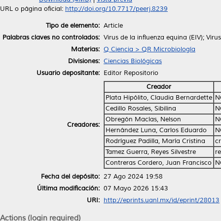
URL o página oficial:
http://doi.org/10.7717/peerj.8239
Tipo de elemento:
Article
Palabras claves no controlados:
Virus de la influenza equina (EIV); Viru
Materias:
Q Ciencia > QR Microbiología
Divisiones:
Ciencias Biológicas
Usuario depositante:
Editor Repositorio
Creador
Plata Hipólito, Claudia Bernardette
N
Cedillo Rosales, Sibilina
N
Obregón Macías, Nelson
N
Creadores:
Hernández Luna, Carlos Eduardo
N
Rodríguez Padilla, María Cristina
c
Tamez Guerra, Reyes Silvestre
r
Contreras Cordero, Juan Francisco
N
Fecha del depósito:
27 Ago 2024 19:58
Última modificación:
07 Mayo 2026 15:43
URI:
http://eprints.uanl.mx/id/eprint/28013
Actions (login required)