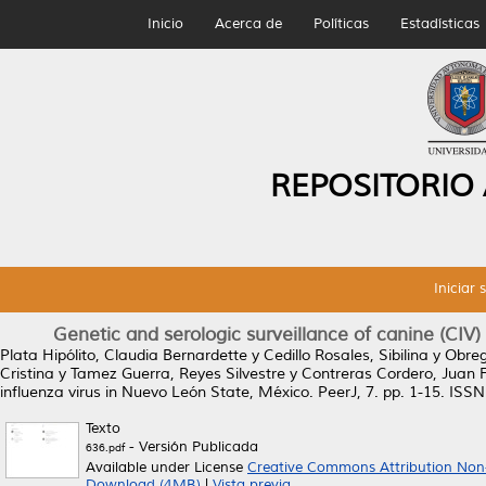
Inicio
Acerca de
Políticas
Estadísticas
REPOSITORIO
Iniciar 
Genetic and serologic surveillance of canine (CIV)
Plata Hipólito, Claudia Bernardette
y
Cedillo Rosales, Sibilina
y
Obreg
Cristina
y
Tamez Guerra, Reyes Silvestre
y
Contreras Cordero, Juan 
influenza virus in Nuevo León State, México.
PeerJ, 7. pp. 1-15. ISS
Texto
- Versión Publicada
636.pdf
Available under License
Creative Commons Attribution Non
Download (4MB)
|
Vista previa