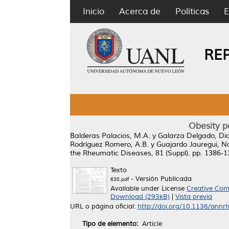
Inicio
Acerca de
Políticas
E
RE
Obesity pa
Balderas Palacios, M.A.
y
Galarza Delgado, Dio
Rodríguez Romero, A.B.
y
Guajardo Jauregui, N
the Rheumatic Diseases, 81 (Suppl). pp. 1386-
Texto
- Versión Publicada
638.pdf
Available under License
Creative Com
Download (293kB)
|
Vista previa
URL o página oficial:
http://doi.org/10.1136/annr
Tipo de elemento:
Article