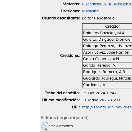
Materias:
R Medicina > RC Medicina I
Divisiones:
Medicina
Usuario depositante:
Editor Repositorio
Creador
Balderas Palacios, M.A.
Galarza Delgado, Dionicio
Colunga Pedraza, Iris Jazm
Azpiri López, José Ramón
Creadores:
Garza Cisneros, A.N.
García Heredia, A.
Rodríguez Romero, A.B.
Guajardo Jauregui, Natali
Cárdenas, A.
Fecha del depósito:
15 Oct 2024 17:47
Última modificación:
11 Mayo 2026 16:01
URI:
http://eprints.uanl.mx/id/e
Actions (login required)
Ver elemento