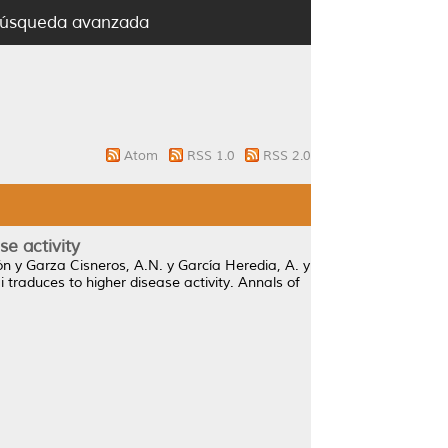
úsqueda avanzada
Atom
RSS 1.0
RSS 2.0
se activity
ón
y
Garza Cisneros, A.N.
y
García Heredia, A.
y
 traduces to higher disease activity.
Annals of