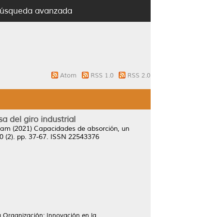
úsqueda avanzada
Atom
RSS 1.0
RSS 2.0
del giro industrial
riam
(2021)
Capacidades de absorción, un
0 (2). pp. 37-67. ISSN 22543376
a Organización; Innovación en la