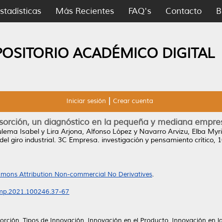
stadísticas
Más Recientes
FAQ's
Contacto
B
POSITORIO ACADÉMICO DIGITAL
Iniciar sesión
Crear cuenta
orción, un diagnóstico en la pequeña y mediana empresa 
ulema Isabel
y
Lira Arjona, Alfonso López
y
Navarro Arvizu, Elba My
l giro industrial.
3C Empresa. investigación y pensamiento crítico, 1
mons Attribution Non-commercial No Derivatives
.
emp.2021.100246.37-67
rción, Tipos de Innovación, Innovación en el Producto, Innovación en l