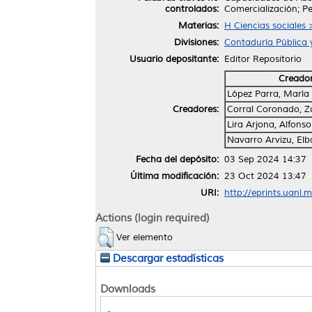
controlados:
Comercialización; 
Materias:
H Ciencias sociales
Divisiones:
Contaduría Pública 
Usuario depositante:
Editor Repositorio
Creado
López Parra, María 
Creadores:
Corral Coronado, Z
Lira Arjona, Alfons
Navarro Arvizu, El
Fecha del depósito:
03 Sep 2024 14:37
Última modificación:
23 Oct 2024 13:47
URI:
http://eprints.uanl.
Actions (login required)
Ver elemento
Descargar estadísticas
Downloads