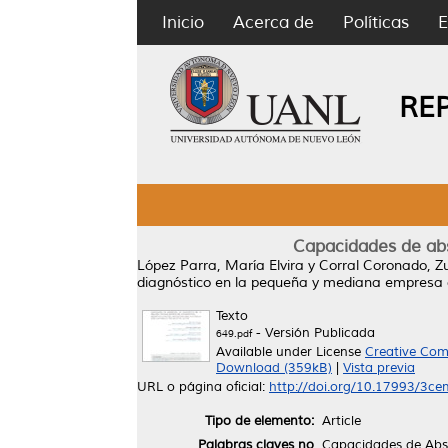
Inicio
Acerca de
Políticas
E
RE
Capacidades de abs
López Parra, María Elvira
y
Corral Coronado, Z
diagnóstico en la pequeña y mediana empresa de
Texto
- Versión Publicada
649.pdf
Available under License
Creative Com
Download (359kB)
|
Vista previa
URL o página oficial:
http://doi.org/10.17993/3c
Tipo de elemento:
Article
Palabras claves no
Capacidades de Abso