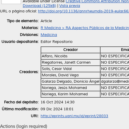
Available under License
Creative Commons Attribution Non
Download (125kB)
|
Vista previa
URL o página oficial:
http://doi.org/10.1136/annrheumdis-2019-eular.6
Tipo de elemento:
Article
Materias:
R Medicina > RA Aspectos Públicos de la Medici
Divisiones:
Medicina
Usuario depositante:
Editor Repositorio
Creador
Emai
Alfaro, Nicolás
NO ESPECIFIC
Riegatorres, Janett Carmen
NO ESPECIFIC
Solis, Cesar Vidal
NO ESPECIFIC
Creadores:
Morales, David Vega
NO ESPECIFIC
Galarza Delgado, Dionicio Ángel
dgalarza@medi
Noriega, Jesús Mohamed
NO ESPECIFIC
Noriega, Karim Mohamed
NO ESPECIFIC
Fecha del depósito:
16 Oct 2024 14:30
Última modificación:
09 Dic 2024 18:01
URI:
http://eprints.uanl.mx/id/eprint/28033
Actions (login required)