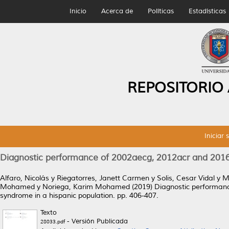
Inicio
Acerca de
Políticas
Estadísticas
REPOSITORIO
Iniciar 
Diagnostic performance of 2002aecg, 2012acr and 2016acr
Alfaro, Nicolás
y
Riegatorres, Janett Carmen
y
Solis, Cesar Vidal
y
M
Mohamed
y
Noriega, Karim Mohamed
(2019)
Diagnostic performance
syndrome in a hispanic population.
pp. 406-407.
Texto
- Versión Publicada
28033.pdf