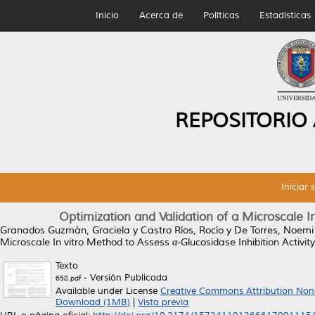
Inicio
Acerca de
Políticas
Estadísticas
REPOSITORIO
Iniciar 
Optimization and Validation of a Microscale In
Granados Guzmán, Graciela
y
Castro Ríos, Rocío
y
De Torres, Noem
Microscale In vitro Method to Assess α-Glucosidase Inhibition Activity
Texto
- Versión Publicada
658.pdf
Available under License
Creative Commons Attribution Non
Download (1MB)
|
Vista previa