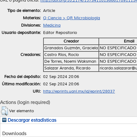
URL o página oficial:
http://doi.org/10.2174/157341101366617091115
Tipo de elemento:
Article
Materias:
Q Ciencia > QR Microbiología
Divisiones:
Medicina
Usuario depositante:
Editor Repositorio
Creador
Email
Granados Guzmán, Graciela
NO ESPECIFICADO
Creadores:
Castro Ríos, Rocío
NO ESPECIFICADO
De Torres, Noemi Waksman
NO ESPECIFICADO
Salazar Aranda, Ricardo
ricardo.salazarar@
Fecha del depósito:
02 Sep 2024 20:06
Última modificación:
02 Sep 2024 20:06
URI:
http://eprints.uanl.mx/id/eprint/28037
Actions (login required)
Ver elemento
Descargar estadísticas
Downloads