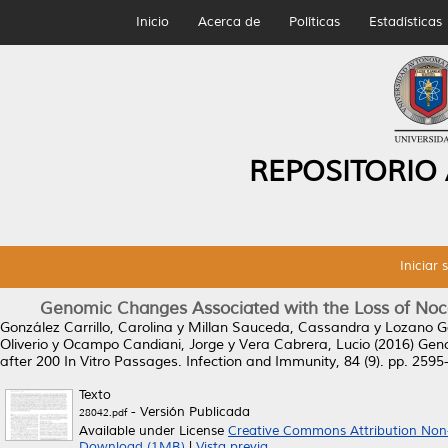
Inicio
Acerca de
Políticas
Estadísticas
REPOSITORIO
Iniciar 
Genomic Changes Associated with the Loss of Nocard
González Carrillo, Carolina
y
Millan Sauceda, Cassandra
y
Lozano G
Oliverio
y
Ocampo Candiani, Jorge
y
Vera Cabrera, Lucio
(2016)
Geno
after 200 In Vitro Passages.
Infection and Immunity, 84 (9). pp. 259
Texto
- Versión Publicada
28042.pdf
Available under License
Creative Commons Attribution Non
Download (1MB)
|
Vista previa