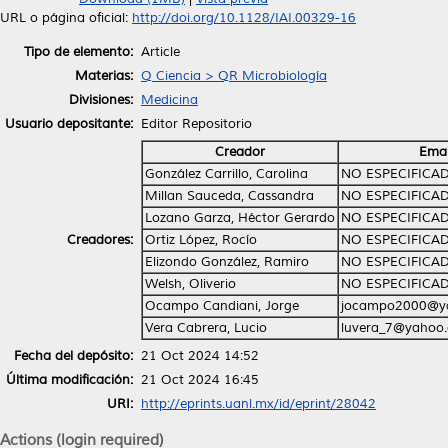
URL o página oficial:
http://doi.org/10.1128/IAI.00329-16
Tipo de elemento:
Article
Materias:
Q Ciencia > QR Microbiología
Divisiones:
Medicina
Usuario depositante:
Editor Repositorio
Creador
Emai
González Carrillo, Carolina
NO ESPECIFICA
Millan Sauceda, Cassandra
NO ESPECIFICA
Lozano Garza, Héctor Gerardo
NO ESPECIFICA
Creadores:
Ortiz López, Rocío
NO ESPECIFICA
Elizondo González, Ramiro
NO ESPECIFICA
Welsh, Oliverio
NO ESPECIFICA
Ocampo Candiani, Jorge
jocampo2000@y
Vera Cabrera, Lucio
luvera_7@yahoo
Fecha del depósito:
21 Oct 2024 14:52
Última modificación:
21 Oct 2024 16:45
URI:
http://eprints.uanl.mx/id/eprint/28042
Actions (login required)