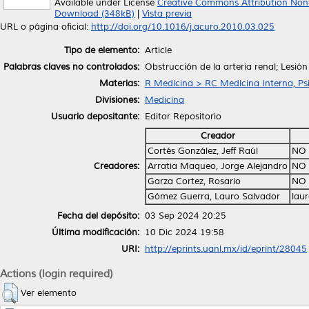
Available under License
Creative Commons Attribution Non
Download (348kB)
|
Vista previa
URL o página oficial:
http://doi.org/10.1016/j.acuro.2010.03.025
Tipo de elemento:
Article
Palabras claves no controlados:
Obstrucción de la arteria renal; Lesió
Materias:
R Medicina > RC Medicina Interna, Psi
Divisiones:
Medicina
Usuario depositante:
Editor Repositorio
Creador
Cortés González, Jeff Raúl
NO 
Creadores:
Arratia Maqueo, Jorge Alejandro
NO 
Garza Cortez, Rosario
NO 
Gómez Guerra, Lauro Salvador
lau
Fecha del depósito:
03 Sep 2024 20:25
Última modificación:
10 Dic 2024 19:58
URI:
http://eprints.uanl.mx/id/eprint/28045
Actions (login required)
Ver elemento