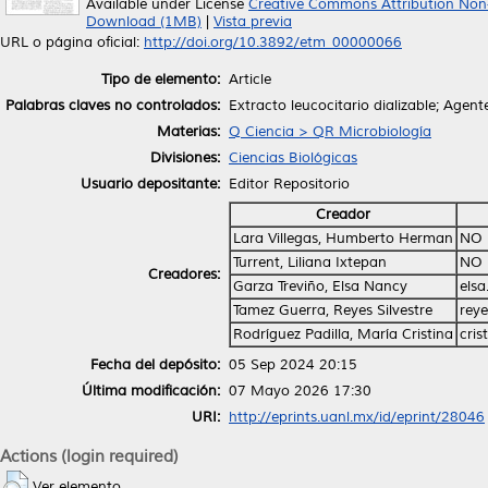
Available under License
Creative Commons Attribution Non
Download (1MB)
|
Vista previa
URL o página oficial:
http://doi.org/10.3892/etm_00000066
Tipo de elemento:
Article
Palabras claves no controlados:
Extracto leucocitario dializable; Agen
Materias:
Q Ciencia > QR Microbiología
Divisiones:
Ciencias Biológicas
Usuario depositante:
Editor Repositorio
Creador
Lara Villegas, Humberto Herman
NO 
Turrent, Liliana Ixtepan
NO 
Creadores:
Garza Treviño, Elsa Nancy
els
Tamez Guerra, Reyes Silvestre
rey
Rodríguez Padilla, María Cristina
cri
Fecha del depósito:
05 Sep 2024 20:15
Última modificación:
07 Mayo 2026 17:30
URI:
http://eprints.uanl.mx/id/eprint/28046
Actions (login required)
Ver elemento