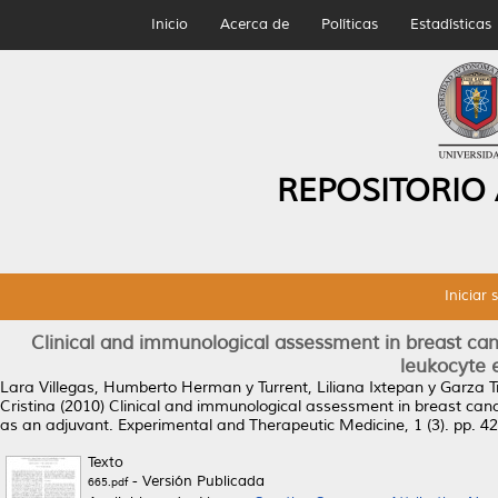
Inicio
Acerca de
Políticas
Estadísticas
REPOSITORIO
Iniciar 
Clinical and immunological assessment in breast can
leukocyte 
Lara Villegas, Humberto Herman
y
Turrent, Liliana Ixtepan
y
Garza T
Cristina
(2010)
Clinical and immunological assessment in breast cance
as an adjuvant.
Experimental and Therapeutic Medicine, 1 (3). pp. 
Texto
- Versión Publicada
665.pdf