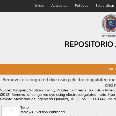
Inicio
Acerca de
Políticas
Estadísticas
REPOSITORIO
Iniciar 
Removal of congo red dye using electrocoagulated meta
and m
Suárez Vázquez, Santiago Iván
y
Vidales Contreras, Juan A.
y
Márqu
(2018)
Removal of congo red dye using electrocoagulated metal hydrox
Revista Mexicana de Ingeniería Química, 18 (3). pp. 1133-1142. ISS
Texto
- Versión Publicada
28065.pdf