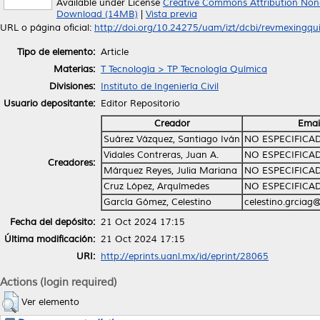
Available under License
Creative Commons Attribution Non
Download (14MB)
|
Vista previa
URL o página oficial:
http://doi.org/10.24275/uam/izt/dcbi/revmexingqui
Tipo de elemento:
Article
Materias:
T Tecnología > TP Tecnología Química
Divisiones:
Instituto de Ingeniería Civil
Usuario depositante:
Editor Repositorio
Creador
Emai
Suárez Vázquez, Santiago Iván
NO ESPECIFICA
Vidales Contreras, Juan A.
NO ESPECIFICA
Creadores:
Márquez Reyes, Julia Mariana
NO ESPECIFICA
Cruz López, Arquímedes
NO ESPECIFICA
García Gómez, Celestino
celestino.grciag
Fecha del depósito:
21 Oct 2024 17:15
Última modificación:
21 Oct 2024 17:15
URI:
http://eprints.uanl.mx/id/eprint/28065
Actions (login required)
Ver elemento