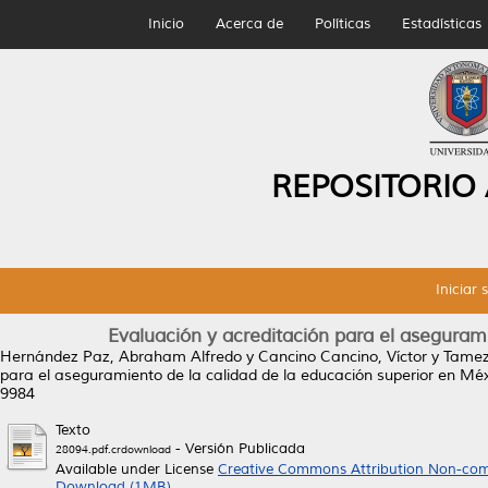
Inicio
Acerca de
Políticas
Estadísticas
REPOSITORIO
Iniciar 
Evaluación y acreditación para el aseguram
Hernández Paz, Abraham Alfredo
y
Cancino Cancino, Víctor
y
Tamez
para el aseguramiento de la calidad de la educación superior en Méx
9984
Texto
- Versión Publicada
28094.pdf.crdownload
Available under License
Creative Commons Attribution Non-com
Download (1MB)