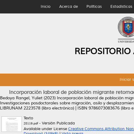
Inicio
Acerca de
Políticas
Estadísticas
REPOSITORIO
Iniciar 
Incorporación laboral de población migrante retorna
Bedoya Rangel, Yuliet
(2023)
Incorporación laboral de población migr
Investigaciones posdoctorales sobre migración, asilo y desplazamien
LIBRUNAM 2223578 (libro electrónico) | ISBN 9786073083676 (libro el
Texto
- Versión Publicada
28119.pdf
Available under License
Creative Commons Attribution Non
Download (349kB)
|
Vista previa