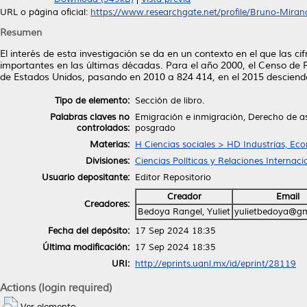
URL o página oficial:
https://www.researchgate.net/profile/Bruno-Mirand
Resumen
El interés de esta investigación se da en un contexto en el que las 
importantes en las últimas décadas. Para el año 2000, el Censo de 
de Estados Unidos, pasando en 2010 a 824 414, en el 2015 desciende 
Tipo de elemento:
Sección de libro.
Palabras claves no
Emigración e inmigración, Derecho de asil
controlados:
posgrado
Materias:
H Ciencias sociales > HD Industrias, Ec
Divisiones:
Ciencias Políticas y Relaciones Internaci
Usuario depositante:
Editor Repositorio
Creador
Email
Creadores:
Bedoya Rangel, Yuliet
yulietbedoya@gm
Fecha del depósito:
17 Sep 2024 18:35
Última modificación:
17 Sep 2024 18:35
URI:
http://eprints.uanl.mx/id/eprint/28119
Actions (login required)