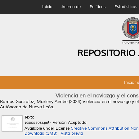
Inicio
Acerca de
Políticas
Estadísticas
REPOSITORIO
Iniciar 
Violencia en el noviazgo y el con
Ramos González, Marleny Aimée
(2024)
Violencia en el noviazgo y e
Autónoma de Nuevo León.
Texto
- Versión Aceptada
1080313063.pdf
Available under License
Creative Commons Attribution Non
Download (1MB)
|
Vista previa