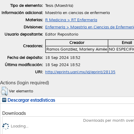
Tipo de elemento:
Tesis (Maestría)
Información adicional:
Maestría en ciencias de enfermería
Materias:
R Medicina > RT Enfermería
Divisiones:
Enfermería > Maestría en Ciencias de Enfermerí
Usuario depositante:
Editor Repositorio
Creador
Email
Creadores:
Ramos González, Marleny Aimée
NO ESPECIF
Fecha del depósito:
18 Sep 2024 18:52
Última modificación:
18 Sep 2024 18:52
URI:
http://eprints.uanl.mx/id/eprint/28135
Actions (login required)
Ver elemento
Descargar estadísticas
Downloads
Downloads per month over
Loading...