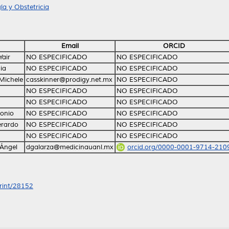
a y Obstetricia
Email
ORCID
Yair
NO ESPECIFICADO
NO ESPECIFICADO
nia
NO ESPECIFICADO
NO ESPECIFICADO
 Michele
casskinner@prodigy.net.mx
NO ESPECIFICADO
NO ESPECIFICADO
NO ESPECIFICADO
NO ESPECIFICADO
NO ESPECIFICADO
tonio
NO ESPECIFICADO
NO ESPECIFICADO
erardo
NO ESPECIFICADO
NO ESPECIFICADO
NO ESPECIFICADO
NO ESPECIFICADO
 Ángel
dgalarza@medicinauanl.mx
orcid.org/0000-0001-9714-210
print/28152