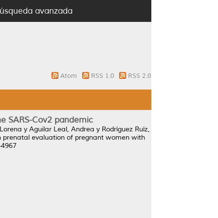
úsqueda avanzada
Atom
RSS 1.0
RSS 2.0
 the SARS-Cov2 pandemic
 Lorena
y
Aguilar Leal, Andrea
y
Rodríguez Ruíz,
n prenatal evaluation of pregnant women with
-4967