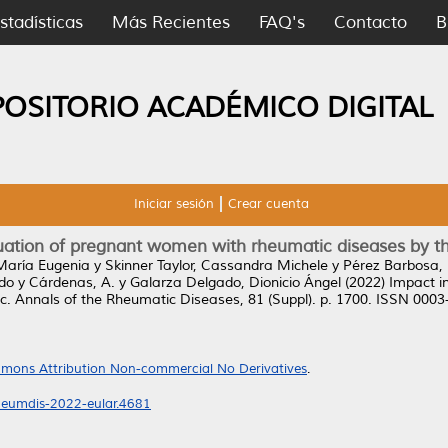
stadísticas
Más Recientes
FAQ's
Contacto
B
POSITORIO ACADÉMICO DIGITAL
Iniciar sesión
Crear cuenta
luation of pregnant women with rheumatic diseases by
, María Eugenia
y
Skinner Taylor, Cassandra Michele
y
Pérez Barbosa,
rdo
y
Cárdenas, A.
y
Galarza Delgado, Dionicio Ángel
(2022)
Impact i
c.
Annals of the Rheumatic Diseases, 81 (Suppl). p. 1700. ISSN 0003
mons Attribution Non-commercial No Derivatives
.
heumdis-2022-eular.4681