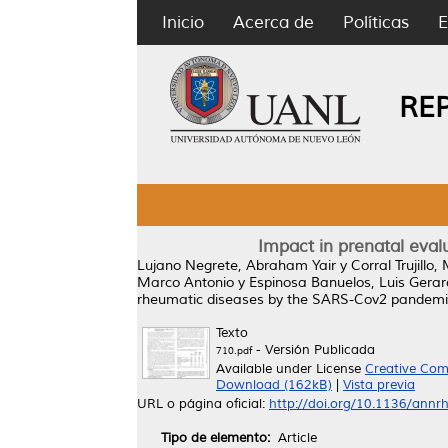
Inicio
Acerca de
Políticas
E
RE
Impact in prenatal eva
Lujano Negrete, Abraham Yair
y
Corral Trujillo
Marco Antonio
y
Espinosa Banuelos, Luis Gera
rheumatic diseases by the SARS-Cov2 pandemi
Texto
- Versión Publicada
710.pdf
Available under License
Creative Com
Download (162kB)
|
Vista previa
URL o página oficial:
http://doi.org/10.1136/annr
Tipo de elemento:
Article