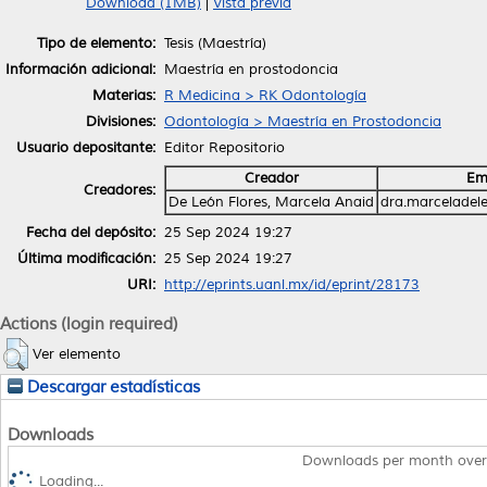
Download (1MB)
|
Vista previa
Tipo de elemento:
Tesis (Maestría)
Información adicional:
Maestría en prostodoncia
Materias:
R Medicina > RK Odontología
Divisiones:
Odontología > Maestría en Prostodoncia
Usuario depositante:
Editor Repositorio
Creador
Em
Creadores:
De León Flores, Marcela Anaid
dra.marcelade
Fecha del depósito:
25 Sep 2024 19:27
Última modificación:
25 Sep 2024 19:27
URI:
http://eprints.uanl.mx/id/eprint/28173
Actions (login required)
Ver elemento
Descargar estadísticas
Downloads
Downloads per month over
Loading...