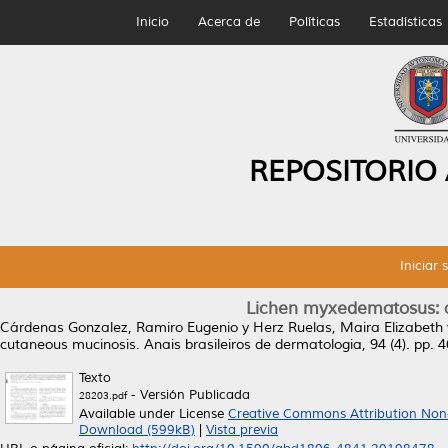
Inicio
Acerca de
Políticas
Estadísticas
REPOSITORIO
Iniciar 
Lichen myxedematosus: a
Cárdenas Gonzalez, Ramiro Eugenio
y
Herz Ruelas, Maira Elizabeth
cutaneous mucinosis.
Anais brasileiros de dermatologia, 94 (4). pp.
Texto
- Versión Publicada
28203.pdf
Available under License
Creative Commons Attribution No
Download (599kB)
|
Vista previa