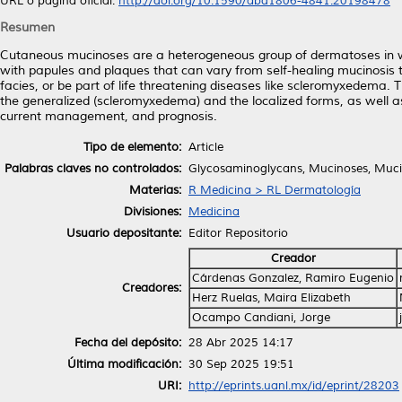
URL o página oficial:
http://doi.org/10.1590/abd1806-4841.20198478
Resumen
Cutaneous mucinoses are a heterogeneous group of dermatoses in wh
with papules and plaques that can vary from self-healing mucinosis t
facies, or be part of life threatening diseases like scleromyxedema. 
the generalized (scleromyxedema) and the localized forms, as well a
current management, and prognosis.
Tipo de elemento:
Article
Palabras claves no controlados:
Glycosaminoglycans, Mucinoses, Muc
Materias:
R Medicina > RL Dermatología
Divisiones:
Medicina
Usuario depositante:
Editor Repositorio
Creador
Cárdenas Gonzalez, Ramiro Eugenio
Creadores:
Herz Ruelas, Maira Elizabeth
Ocampo Candiani, Jorge
Fecha del depósito:
28 Abr 2025 14:17
Última modificación:
30 Sep 2025 19:51
URI:
http://eprints.uanl.mx/id/eprint/28203