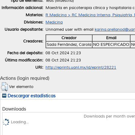
Tipo de elemento:
Tesis (Maestría)
Información adicional:
Maestría en psicoterapia clínica y hospitalaria 
Materias:
R Medicina > RC Medicina Interna, Psiquiatría,
Divisiones:
Medicina
Usuario depositante:
Unnamed user with email
karina.arellanod@ua
Creador
Email
Creadores:
Sada Fernández, Carola
NO ESPECIFICADO
N
Fecha del depósito:
08 Oct 2024 21:23
Última modificación:
08 Oct 2024 21:23
URI:
http://eprints.uanl.mx/id/eprint/28221
Actions (login required)
Ver elemento
Descargar estadísticas
Downloads
Downloads per month over
Loading...