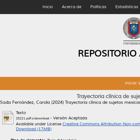
Inicio
Acerca de
Políticas
Estadísticas
REPOSITORIO
Iniciar 
Trayectoria clínica de su
Sada Fernández, Carola
(2024)
Trayectoria clínica de sujetos mexica
Texto
- Versión Aceptada
28221.pdf.crdownload
Available under License
Creative Commons Attribution Non-com
Download (17MB)