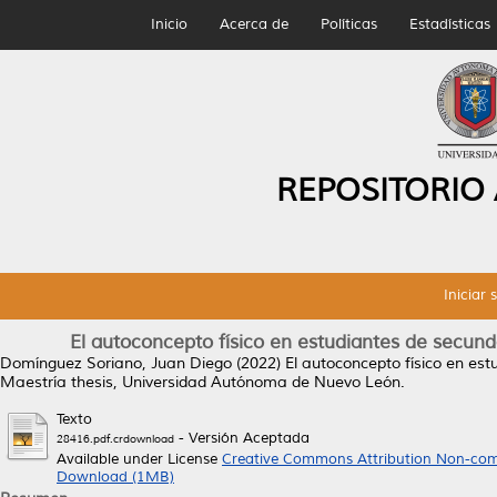
Inicio
Acerca de
Políticas
Estadísticas
REPOSITORIO
Iniciar 
El autoconcepto físico en estudiantes de secun
Domínguez Soriano, Juan Diego
(2022)
El autoconcepto físico en es
Maestría thesis, Universidad Autónoma de Nuevo León.
Texto
- Versión Aceptada
28416.pdf.crdownload
Available under License
Creative Commons Attribution Non-com
Download (1MB)