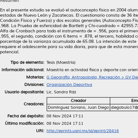
Resumen
En el presente estudio se evaluó el autoconcepto físico en 2004 alu
estados de Nuevo León y Zacatecas. El cuestionario consta de 36 ítem
Condición Física y Fuerza) y dos escalas generales (Autoconcepto F
.968. La Prueba de esfericidad de Bartlett y Chi-cuadrado = 42955.73
Alfa de Cronbach para todo el instrumento de = .956, para el primer
.955, el segundo, condición con 6 ítems = .878, el tercero, habilidad
porcentaje de la varianza acumulada de 65.08. La intención de este 
requiere el adolescente para su vida diaria, para que de esta mane
potencial.
Tipo de elemento:
Tesis (Maestría)
Información adicional:
Maestría en actividad física y deporte con orien
Materias:
G Geografía, Antropología, Recreación > GV De
Divisiones:
Organización Deportiva
Usuario depositante:
Lic. Sandra Rdz
Creador
Ema
Creadores:
Domínguez Soriano, Juan Diego
diegobulo17@
Fecha del depósito:
08 Nov 2024 17:11
Última modificación:
08 Nov 2024 17:11
URI:
http://eprints.uanl.mx/id/eprint/28416