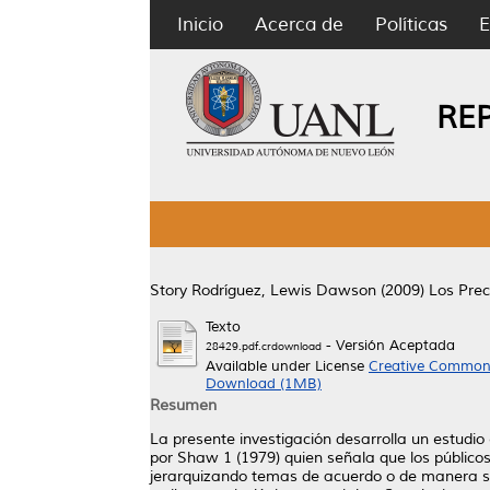
Inicio
Acerca de
Políticas
E
RE
Story Rodríguez, Lewis Dawson
(2009)
Los Prec
Texto
- Versión Aceptada
28429.pdf.crdownload
Available under License
Creative Commons
Download (1MB)
Resumen
La presente investigación desarrolla un estudi
por Shaw 1 (1979) quien señala que los públicos
jerarquizando temas de acuerdo o de manera sim