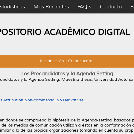
stadísticas
Más Recientes
FAQ's
Contacto
B
POSITORIO ACADÉMICO DIGITAL
Iniciar sesión
Crear cuenta
Los Precandidatos y la Agenda Setting
andidatos y la Agenda Setting.
Maestría thesis, Universidad Autón
 Attribution Non-commercial No Derivatives
.
o en donde se comprueba la hipótesis de la Agenda-setting, basados p
 de los medios de comunicación utilizan a éstos en la conformación 
ilar a la de las propias organizaciones tomando en cuenta su propi