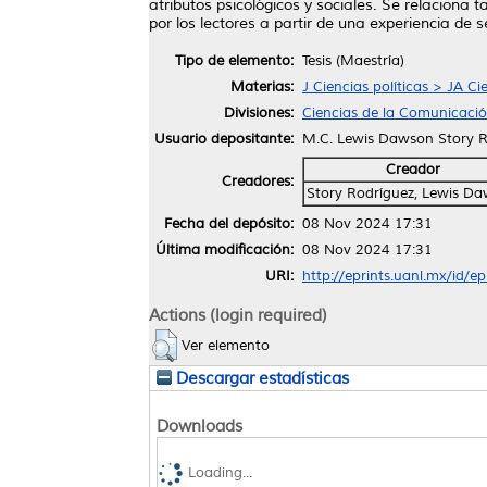
atributos psicológicos y sociales. Se relaciona 
por los lectores a partir de una experiencia de
Tipo de elemento:
Tesis (Maestría)
Materias:
J Ciencias políticas > JA Ci
Divisiones:
Ciencias de la Comunicaci
Usuario depositante:
M.C. Lewis Dawson Story R
Creador
Creadores:
Story Rodríguez, Lewis D
Fecha del depósito:
08 Nov 2024 17:31
Última modificación:
08 Nov 2024 17:31
URI:
http://eprints.uanl.mx/id/e
Actions (login required)
Ver elemento
Descargar estadísticas
Downloads
Loading...