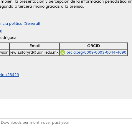
también, la presentación y percepción de la información periodística i
 segunda o tercera mano gracias a la prensa.
encia política (General)
ón
odríguez
Email
ORCID
awson
lewis.storyrd@uanl.edu.mx
orcid.org/0009-0003-0044-4090
print/28429
Downloads per month over past year