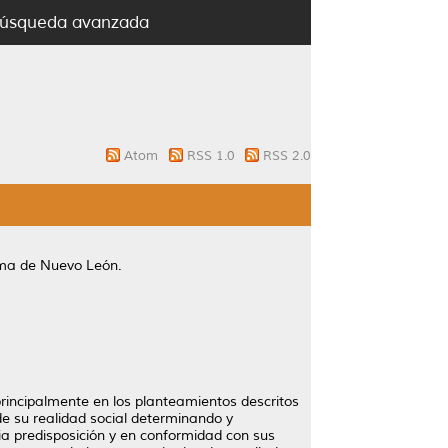
úsqueda avanzada
Atom
RSS 1.0
RSS 2.0
oma de Nuevo León.
rincipalmente en los planteamientos descritos
de su realidad social determinando y
a predisposición y en conformidad con sus