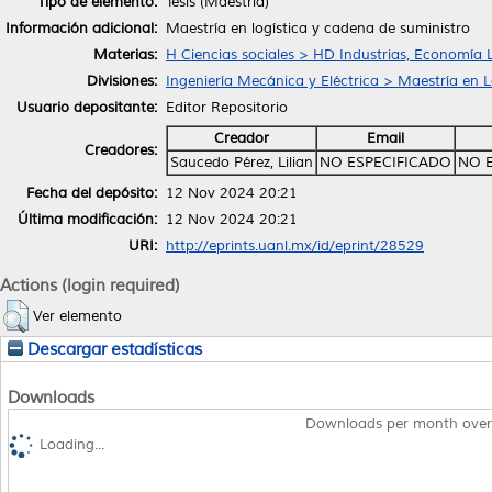
Tipo de elemento:
Tesis (Maestría)
Información adicional:
Maestría en logística y cadena de suministro
Materias:
H Ciencias sociales > HD Industrias, Economía 
Divisiones:
Ingeniería Mecánica y Eléctrica > Maestría en 
Usuario depositante:
Editor Repositorio
Creador
Email
Creadores:
Saucedo Pérez, Lilian
NO ESPECIFICADO
NO 
Fecha del depósito:
12 Nov 2024 20:21
Última modificación:
12 Nov 2024 20:21
URI:
http://eprints.uanl.mx/id/eprint/28529
Actions (login required)
Ver elemento
Descargar estadísticas
Downloads
Downloads per month over
Loading...