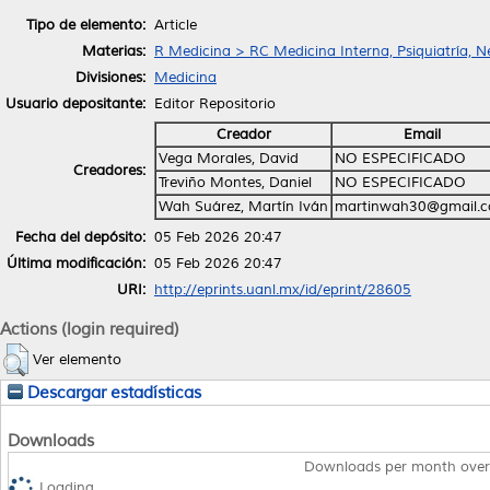
Tipo de elemento:
Article
Materias:
R Medicina > RC Medicina Interna, Psiquiatría, N
Divisiones:
Medicina
Usuario depositante:
Editor Repositorio
Creador
Email
Vega Morales, David
NO ESPECIFICADO
Creadores:
Treviño Montes, Daniel
NO ESPECIFICADO
Wah Suárez, Martín Iván
martinwah30@gmail.
Fecha del depósito:
05 Feb 2026 20:47
Última modificación:
05 Feb 2026 20:47
URI:
http://eprints.uanl.mx/id/eprint/28605
Actions (login required)
Ver elemento
Descargar estadísticas
Downloads
Downloads per month over
Loading...