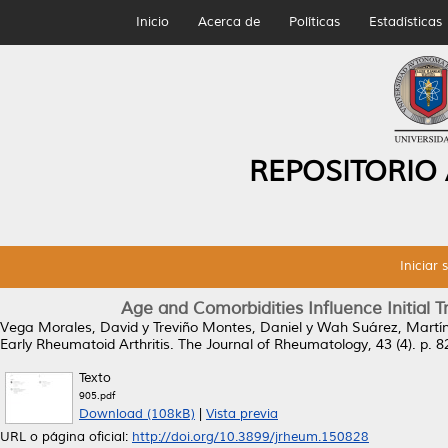
Inicio
Acerca de
Políticas
Estadísticas
REPOSITORIO
Iniciar 
Age and Comorbidities Influence Initial T
Vega Morales, David
y
Treviño Montes, Daniel
y
Wah Suárez, Martín
Early Rheumatoid Arthritis.
The Journal of Rheumatology, 43 (4). p. 
Texto
905.pdf
Download (108kB)
|
Vista previa
URL o página oficial:
http://doi.org/10.3899/jrheum.150828