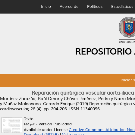
Inicio
Acerca de
Políticas
Estadísticas
REPOSITORIO
Iniciar 
Reparación quirúrgica vascular aorta-iliac
Martínez Zarazúa, Raúl Omar
y
Chávez Jiménez, Pedro
y
Narro Mar
y
Muñoz Maldonado, Gerardo Enrique
(2019)
Reparación quirúrgica v
cardiovascular, 26 (4). pp. 204-206. ISSN 11340096
Texto
- Versión Publicada
910.pdf
Available under License
Creative Commons Attribution Non
Download (597kB)
|
Vista previa