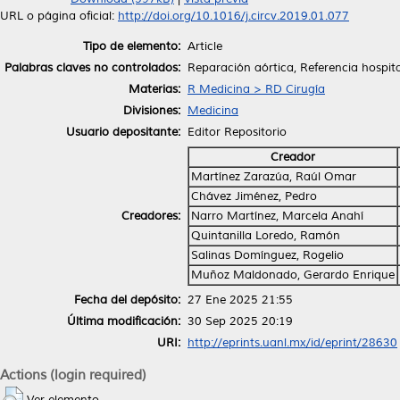
URL o página oficial:
http://doi.org/10.1016/j.circv.2019.01.077
Tipo de elemento:
Article
Palabras claves no controlados:
Reparación aórtica, Referencia hospita
Materias:
R Medicina > RD Cirugía
Divisiones:
Medicina
Usuario depositante:
Editor Repositorio
Creador
Martínez Zarazúa, Raúl Omar
Chávez Jiménez, Pedro
Creadores:
Narro Martínez, Marcela Anahí
Quintanilla Loredo, Ramón
Salinas Domínguez, Rogelio
Muñoz Maldonado, Gerardo Enrique
Fecha del depósito:
27 Ene 2025 21:55
Última modificación:
30 Sep 2025 20:19
URI:
http://eprints.uanl.mx/id/eprint/28630
Actions (login required)
Ver elemento