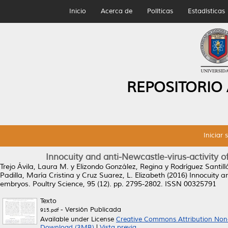
Inicio
Acerca de
Políticas
Estadísticas
REPOSITORIO
Iniciar 
Innocuity and anti-Newcastle-virus-activity
Trejo Ávila, Laura M.
y
Elizondo González, Regina
y
Rodríguez Santill
Padilla, María Cristina
y
Cruz Suarez, L. Elizabeth
(2016)
Innocuity a
embryos.
Poultry Science, 95 (12). pp. 2795-2802. ISSN 00325791
Texto
- Versión Publicada
915.pdf
Available under License
Creative Commons Attribution Non
Download (3MB)
|
Vista previa