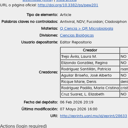
URL o página oficial:
http://doi.org/10.3382/ps/pew201
Tipo de elemento:
Article
Palabras claves no controlados:
Antiviral, NDV; Fucoidan; Cladosiphon
Materias:
Q Ciencia > QR Microbiología
Divisiones:
Ciencias Biológicas
Usuario depositante:
Editor Repositorio
Creador
Trejo Ávila, Laura M.
NO 
Elizondo González, Regina
NO 
Rodríguez Santillán, Patricia
rsa
Creadores:
Aguilar Briseño, José Alberto
NO 
Ricque Marie, Denis
den
Rodríguez Padilla, María Cristina
cri
Cruz Suarez, L. Elizabeth
NO 
Fecha del depósito:
06 Feb 2026 20:19
Última modificación:
07 Mayo 2026 16:00
URI:
http://eprints.uanl.mx/id/eprint/28633
Actions (login required)