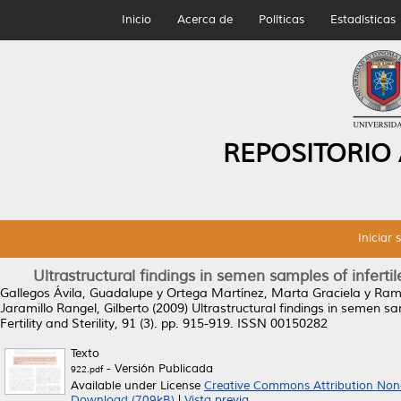
Inicio
Acerca de
Políticas
Estadísticas
REPOSITORIO
Iniciar 
Ultrastructural findings in semen samples of infe
Gallegos Ávila, Guadalupe
y
Ortega Martínez, Marta Graciela
y
Ramo
Jaramillo Rangel, Gilberto
(2009)
Ultrastructural findings in semen 
Fertility and Sterility, 91 (3). pp. 915-919. ISSN 00150282
Texto
- Versión Publicada
922.pdf
Available under License
Creative Commons Attribution Non
Download (709kB)
|
Vista previa