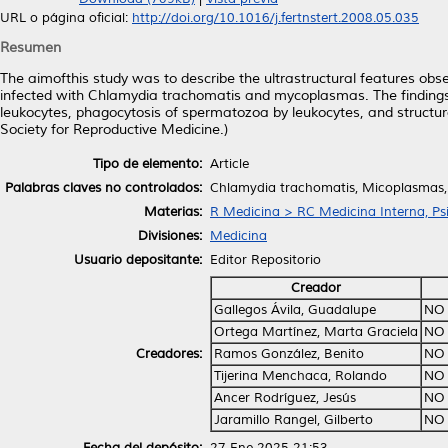
URL o página oficial:
http://doi.org/10.1016/j.fertnstert.2008.05.035
Resumen
The aimofthis study was to describe the ultrastructural features obs
infected with Chlamydia trachomatis and mycoplasmas. The findings o
leukocytes, phagocytosis of spermatozoa by leukocytes, and structu
Society for Reproductive Medicine.)
Tipo de elemento:
Article
Palabras claves no controlados:
Chlamydia trachomatis, Micoplasmas, 
Materias:
R Medicina > RC Medicina Interna, Psi
Divisiones:
Medicina
Usuario depositante:
Editor Repositorio
Creador
Gallegos Ávila, Guadalupe
NO 
Ortega Martínez, Marta Graciela
NO 
Creadores:
Ramos González, Benito
NO 
Tijerina Menchaca, Rolando
NO 
Ancer Rodríguez, Jesús
NO 
Jaramillo Rangel, Gilberto
NO 
Fecha del depósito:
27 Ene 2025 21:53